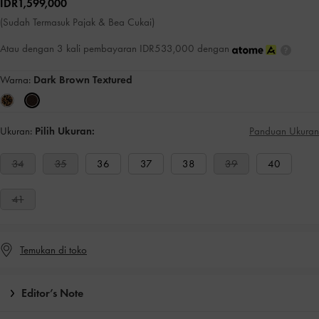
IDR1,599,000
(Sudah Termasuk Pajak & Bea Cukai)
Atau dengan 3 kali pembayaran IDR533,000 dengan
Warna:
Dark Brown Textured
Ukuran:
Pilih Ukuran:
Panduan Ukuran
34
35
36
37
38
39
40
41
Temukan di toko
Editor’s Note