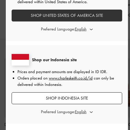
delivered within United States of America.
Emmy
-
Cognac
Dark Brown Tex
IDR1,699,000
IDR1,049,000
IDR1,099,0
SHOP UNITED STATES OF AMERICA SITE
Preferred Language:
PADUKAN DENGAN
Shop our Indonesia site
Prices and payment amounts are displayed in
ID IDR
.
Orders placed on
www.charleskeith.co.id/id
can only be
delivered within Indonesia.
SHOP INDONESIA SITE
Preferred Language:
Dompet Small Zip-Around
Tas Top Handle Jeans
Tas Tote Rope-