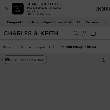
CHARLES & KEITH
Belanja Sepatu & Tas Wanita
UNDUH
UNDUH - di Play Store
…
…
Pengembalian Tanpa Repot
Dalam Waktu 30 Hari Pemesanan
Beranda
Sepatu
Sepatu Heels
Sepatu Pumps Kitten-Heel Pointed-Toe Suede Georgina
BELANJA PRODUK SERUPA