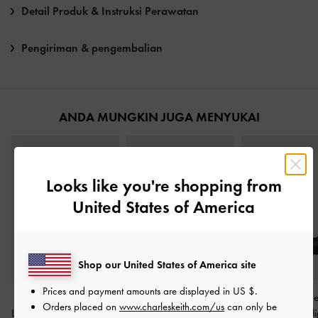
Detail Produk & Instruksi Perawatan
Pengiriman & pengembalian
ANDA MUNGKIN JUGA MENYUKAI
Looks like you're shopping from
United States of America
Shop our United States of America site
Prices and payment amounts are displayed in
US $
.
Sepatu Pumps Slingback
Sepatu Pumps Heel Kitten
Sepatu Pumps M
Orders placed on
www.charleskeith.com/us
can only be
Leather Anastasia
-
Brown
Pointed Suede Faux
Slingback Mull