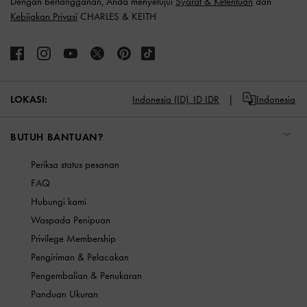
Dengan berlangganan, Anda menyetujui
Syarat & Ketentuan
dan
Kebijakan Privasi
CHARLES & KEITH
LOKASI:
Indonesia (ID),
ID IDR
Indonesia
BUTUH BANTUAN?
Periksa status pesanan
FAQ
Hubungi kami
Waspada Penipuan
Privilege Membership
Pengiriman & Pelacakan
Pengembalian & Penukaran
Panduan Ukuran