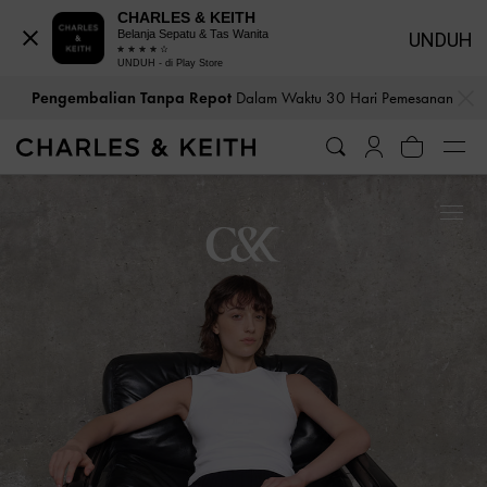
CHARLES & KEITH
Belanja Sepatu & Tas Wanita
UNDUH
UNDUH - di Play Store
. Tidak Ada Biaya Tersembunyi Saat
Bea Cukai & Pajak Dibayar
…
…
Pembayaran