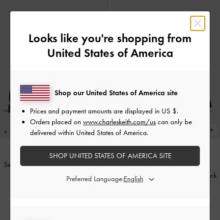
Looks like you're shopping from
United States of America
Shop our United States of America site
Prices and payment amounts are displayed in
US $
.
Orders placed on
www.charleskeith.com/us
can only be
delivered within United States of America.
SHOP UNITED STATES OF AMERICA SITE
Sepatu Loafers Penny Arven
-
Black
BACK IN STOCK
Box
Sepatu Loafers Penny Kaiya
-
Black
Preferred Language:
Box
IDR1,099,000
IDR1,349,000