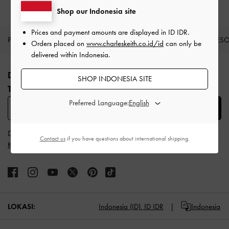
Shop our Indonesia site
Prices and payment amounts are displayed in
ID IDR
.
PRODUK BARU
SEPATU
TAS
DOMPET
AKSES
Orders placed on
www.charleskeith.co.id/id
can only be
delivered within Indonesia.
Site footer
DAFTAR UNTUK MENDAPATKAN INFO FASHION
SHOP INDONESIA SITE
TERBARU​
Preferred Language:
SUBSCRIBE
Dengan berlangganan, Anda menyetujui
Syarat & Ketentuan
dan
Contact us
if you have questions about international shipping.
Kebijakan Privasi
CHARLES & KEITH
LOKASI:
Indonesia (ID),
ID IDR
Indonesia