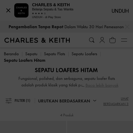
CHARLES & KEITH
Belanja Sepatu & Tas Wanita
UNDUH
UNDUH - di Play Store
…
…
Pengembalian Tanpa Repot
Dalam Waktu 30 Hari Pemesanan
Pengembalian Tanpa Repot
Dalam Waktu 30 Hari Pemesanan
Beranda
Sepatu
Sepatu Flats
Sepatu Loafers
Sepatu Loafers Hitam
SEPATU LOAFERS HITAM
Fungsional, polished, dan serbaguna, sepatu loafer flats
adalah produk klasik yang tidak pernah ketinggalan
Baca lebih banyak
zaman. Jajaran produk kami yang memadukan elemen
maskulin dan feminin dengan mudah. Produk ini
LIHAT
URUTKAN BERDASARKAN
FILTER
(1)
BERDASARKAN 3
menampilkan segalanya mulai dari cleats tebal hingga
platform yang kokoh; aksen metalik hingga hiasan manik-
4 Produk
manik; canvas kuah untuk hasil patent yang mengkilap.