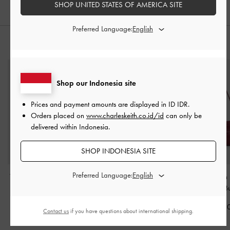
SHOP UNITED STATES OF AMERICA SITE
Preferred Language:
PADUKAN DENGAN
Shop our Indonesia site
Prices and payment amounts are displayed in
ID IDR
.
Orders placed on
www.charleskeith.co.id/id
can only be
delivered within Indonesia.
SHOP INDONESIA SITE
Preferred Language:
Tas Bahu Elongated Bow
Tas Tote Braided-Strap
Tas Bahu Chain 
Hazel
-
Cream
Arya
-
Distressed Tan
Pocket Rachel
-
B
IDR1,499,000
IDR1,599,000
IDR1,299,0
Contact us
if you have questions about international shipping.