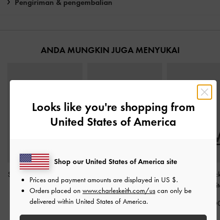
Pengiriman & pengembalian
ANDA MUNGKIN JUGA MENYUKAI
Looks like you're shopping from
United States of America
Shop our United States of America site
Sandal Strappy Turn-Lock
Sandal Ankle-Strap Block
Sandal Slingback
Prices and payment amounts are displayed in
US $
.
Yara
-
White
Heel
-
White
Heel
-
Whit
Orders placed on
www.charleskeith.com/us
can only be
delivered within United States of America.
IDR1,049,000
IDR1,049,000
IDR1,099,0