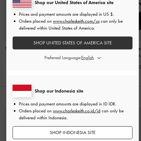
Shop our United States of America site
Prices and payment amounts are displayed in
US $
.
Orders placed on
www.charleskeith.com/us
can only be
delivered within United States of America.
SHOP UNITED STATES OF AMERICA SITE
Tas Bahu Studded Tatiana
Tas Bowling Multi-Pocket
Tas Top Handl
-
Noir
Rachel
-
Noir
Hazel
-
Noi
Preferred Language:
IDR1,499,000
IDR1,499,000
IDR1,199,0
Shop our Indonesia site
PADUKAN DENGAN
Prices and payment amounts are displayed in
ID IDR
.
Orders placed on
www.charleskeith.co.id/id
can only be
delivered within Indonesia.
SHOP INDONESIA SITE