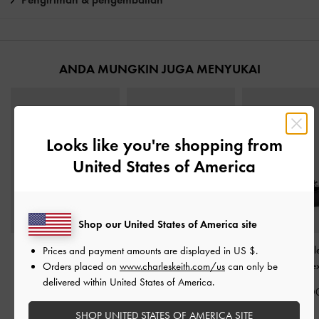
ANDA MUNGKIN JUGA MENYUKAI
Looks like you're shopping from
United States of America
Shop our United States of America site
Sandal Heeled Jianna
Sepatu Loafers Mary
Sepatu Flats Bal
Prices and payment amounts are displayed in
US $
.
Suede
-
Military Green
Jane Gale Faux Suede
-
Satin
-
Black Te
Orders placed on
www.charleskeith.com/us
can only be
Beige
delivered within United States of America.
IDR1,699,000
IDR1,099,0
IDR1,099,000
SHOP UNITED STATES OF AMERICA SITE