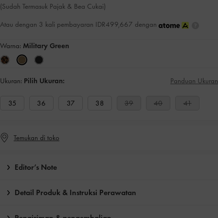
(Sudah Termasuk Pajak & Bea Cukai)
Atau dengan 3 kali pembayaran IDR499,667 dengan
Warna:
Military Green
Ukuran:
Pilih Ukuran:
Panduan Ukuran
35
36
37
38
39
40
41
Temukan di toko
Editor’s Note
Detail Produk & Instruksi Perawatan
Pengiriman & pengembalian