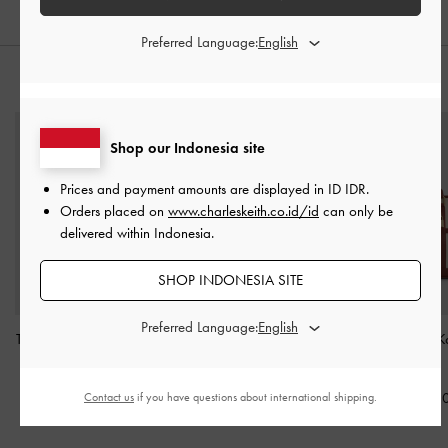
Preferred Language:
PADUKAN DENGAN
Shop our Indonesia site
Prices and payment amounts are displayed in
ID IDR
.
Orders placed on
www.charleskeith.co.id/id
can only be
delivered within Indonesia.
SHOP INDONESIA SITE
Preferred Language:
Tas Bahu Studded Tatiana
Card Holder Quilted
Tas Tote Scottie 
-
Noir
Cleo
-
Ivory
Brick
IDR1,499,000
IDR399,000
IDR1,999,0
Contact us
if you have questions about international shipping.