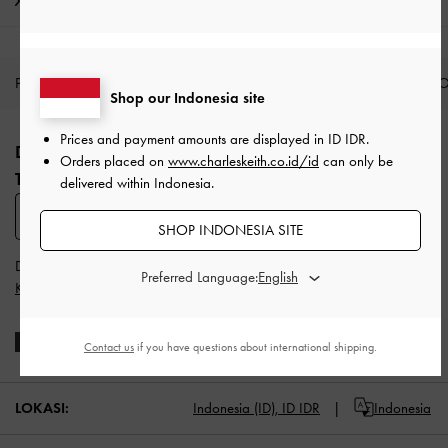
Pengiriman & pengembalian
PRODUK BARU
SEPATU
TAS
DOMPET
AKSES
Shop our Indonesia site
Site footer
Prices and payment amounts are displayed in
ID IDR
.
DAFTAR UNTUK MENDAPATKAN INFO FASHION
Orders placed on
www.charleskeith.co.id/id
can only be
TERBARU​
delivered within Indonesia.
SUBSCRIBE
SHOP INDONESIA SITE
Dengan berlangganan, Anda menyetujui
Syarat & Ketentuan
dan
Preferred Language:
Kebijakan Privasi
CHARLES & KEITH
Contact us
if you have questions about international shipping.
LOKASI:
Indonesia (ID),
ID IDR
Indonesia