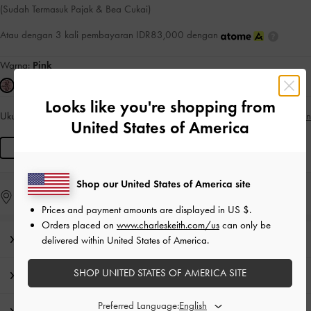
(Sudah Termasuk Pajak & Bea Cukai)
Atau dengan 3 kali pembayaran IDR83,000 dengan
Warna:
Pink
Looks like you're shopping from
Ukuran:
R
Panduan Ukuran
TERSEDIA
United States of America
R
Shop our United States of America site
Temukan di toko
Prices and payment amounts are displayed in
US $
.
Orders placed on
www.charleskeith.com/us
can only be
Editor’s Note
delivered within United States of America.
SHOP UNITED STATES OF AMERICA SITE
Detail Produk & Instruksi Perawatan
Preferred Language: