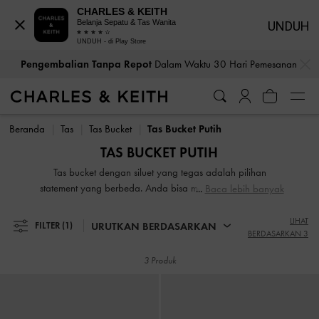
CHARLES & KEITH
Belanja Sepatu & Tas Wanita
UNDUH
UNDUH - di Play Store
…
…
Pengembalian Tanpa Repot
Dalam Waktu 30 Hari Pemesanan
Pengembalian Tanpa Repot
Dalam Waktu 30 Hari Pemesanan
Beranda
Tas
Tas Bucket
Tas Bucket Putih
TAS BUCKET PUTIH
Tas bucket dengan siluet yang tegas adalah pilihan
statement yang berbeda. Anda bisa menggenggamnya di
Baca lebih banyak
lengan, menyampirkannya di badan, atau memegangnya
dengan top handle. Tas fungsional dan lapang ini sangat
LIHAT
URUTKAN BERDASARKAN
FILTER
(1)
BERDASARKAN 3
serbaguna untuk dipakai dan dipamerkan.
3 Produk