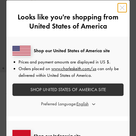
Looks like you're shopping from
United States of America
Shop our United States of America site
Prices and payment amounts are displayed in
US $
.
Orders placed on
www.charleskeith.com/us
can only be
delivered within United States of America.
BACK IN STOCK
SHOP UNITED STATES OF AMERICA SITE
Tas Bahu Braided-Strap Woven
Everline
-
White
Preferred Language:
IDR1,399,000
Shop our Indonesia site