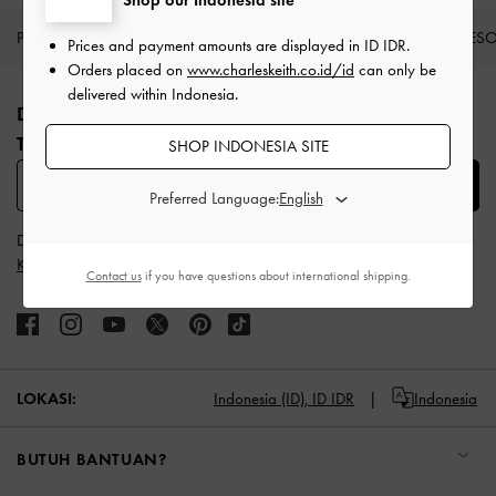
PRODUK BARU
SEPATU
TAS
DOMPET
AKSES
Prices and payment amounts are displayed in
ID IDR
.
Orders placed on
www.charleskeith.co.id/id
can only be
Site footer
delivered within Indonesia.
DAFTAR UNTUK MENDAPATKAN INFO FASHION
TERBARU​
SHOP INDONESIA SITE
SUBSCRIBE
Preferred Language:
Dengan berlangganan, Anda menyetujui
Syarat & Ketentuan
dan
Kebijakan Privasi
CHARLES & KEITH
Contact us
if you have questions about international shipping.
LOKASI:
Indonesia (ID),
ID IDR
Indonesia
BUTUH BANTUAN?