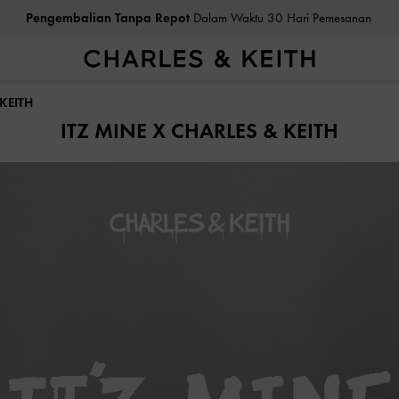
ea Cukai & Pajak Dibayar
. Tidak Ada Biaya Tersembunyi Saat Pemb
 KEITH
ITZ MINE X CHARLES & KEITH