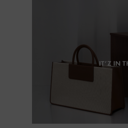
IT’Z IN T