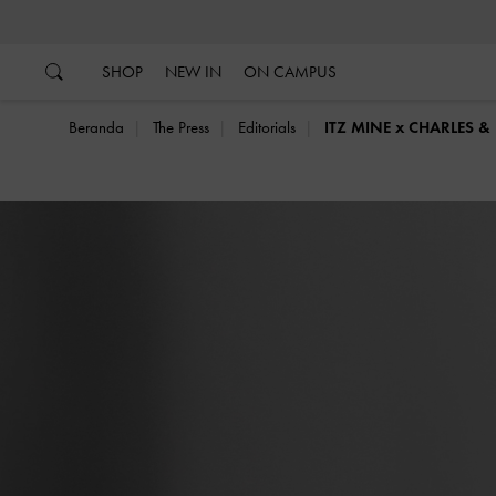
…
…
B
SHOP
NEW IN
ON CAMPUS
Beranda
The Press
Editorials
ITZ MINE x CHARLES &