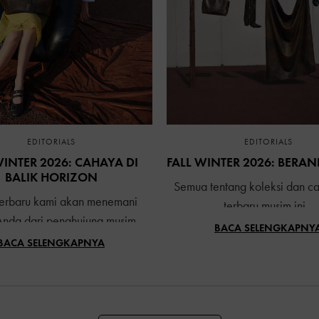
EDITORIALS
EDITORIALS
WINTER 2026: CAHAYA DI
FALL WINTER 2026: BERA
BALIK HORIZON
Semua tentang koleksi dan c
terbaru kami akan menemani
terbaru musim ini
 Anda dari penghujung musim
BACA SELENGKAPNY
nuju kesejukan musim gugur,
BACA SELENGKAPNYA
s melangkah hingga melewati
musim tersebut