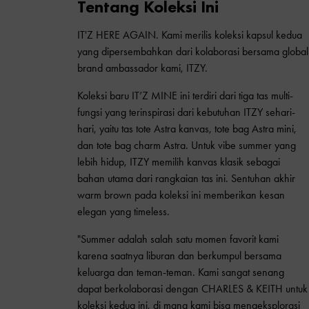
Tentang Koleksi Ini
IT'Z HERE AGAIN. Kami merilis koleksi kapsul kedua
yang dipersembahkan dari kolaborasi bersama global
brand ambassador kami, ITZY.
Koleksi baru IT’Z MINE ini terdiri dari tiga tas multi-
fungsi yang terinspirasi dari kebutuhan ITZY sehari-
hari, yaitu tas tote Astra kanvas, tote bag Astra mini,
dan tote bag charm Astra. Untuk vibe summer yang
lebih hidup, ITZY memilih kanvas klasik sebagai
bahan utama dari rangkaian tas ini. Sentuhan akhir
warm brown pada koleksi ini memberikan kesan
elegan yang timeless.
"Summer adalah salah satu momen favorit kami
karena saatnya liburan dan berkumpul bersama
keluarga dan teman-teman. Kami sangat senang
dapat berkolaborasi dengan CHARLES & KEITH untuk
koleksi kedua ini, di mana kami bisa mengeksplorasi