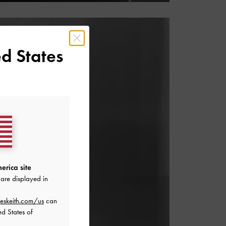
d States
IGITAL
erica site
are displayed in
eskeith.com/us
can
ed States of