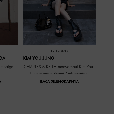
EDITORIALS
NDA
KIM YOU JUNG
ampaign
CHARLES & KEITH menyambut Kim You
Jung sebagai Brand Ambassador
A
BACA SELENGKAPNYA