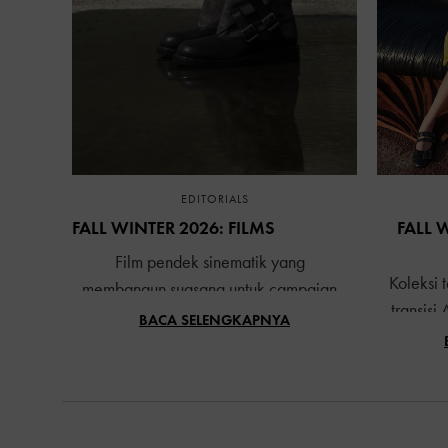
EDITORIALS
FALL WINTER 2026: FILMS
FALL 
Film pendek sinematik yang
Koleksi 
membangun suasana untuk campaign
transisi
musim terbaru kami
BACA SELENGKAPNYA
panas me
dan teru