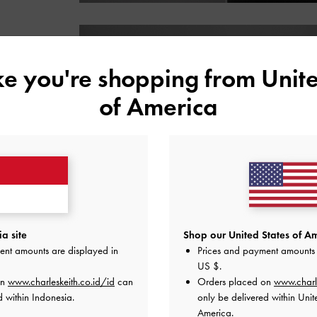
ike you're shopping from
Unite
of America
IT’Z D
a site
Shop our United States of Am
ent amounts are displayed in
Prices and payment amounts 
US $
.
on
www.charleskeith.co.id/id
can
Orders placed on
www.charl
d within Indonesia.
only be delivered within Unit
America.