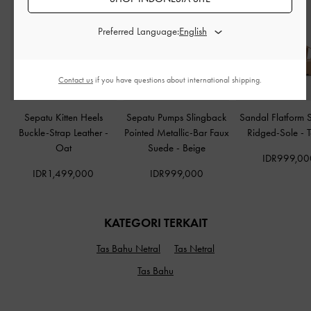
Preferred Language:
Contact us
if you have questions about international shipping.
Sepatu Kitten Heels
Sepatu Pumps Slingback
Sandal Flatform 
Buckle-Strap Leather
-
Pointed Metallic-Bar Faux
Ridged-Sole
-
Oat
Suede
-
Beige
IDR999,00
IDR1,499,000
IDR999,000
KATEGORI TERKAIT
Tas Bahu Netral
Tas Netral
Tas Bahu