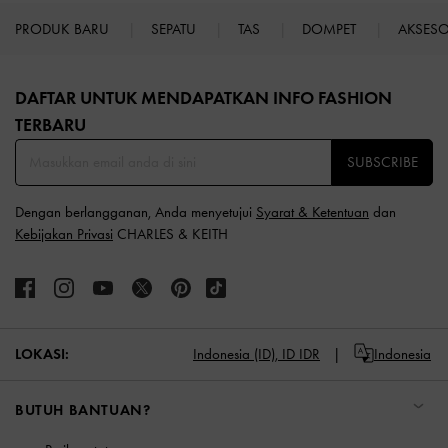
PRODUK BARU
SEPATU
TAS
DOMPET
AKSES
Site footer
DAFTAR UNTUK MENDAPATKAN INFO FASHION
TERBARU​
SUBSCRIBE
Dengan berlangganan, Anda menyetujui
Syarat & Ketentuan
dan
Kebijakan Privasi
CHARLES & KEITH
LOKASI:
Indonesia (ID),
ID IDR
Indonesia
BUTUH BANTUAN?