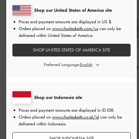
Shop our United States of America site
Prices and payment amounts are displayed in
US $
.
Orders placed on
www.charleskeith.com/us
can only be
delivered within United States of America.
SHOP UNITED STATES OF AMERICA SITE
Tas Bahu Elongated-
Tas Top Handle Noane
-
Tote Bag Calla
Handle Noane
-
Oat
Oat
Preferred Language:
IDR1,799,0
IDR1,699,000
IDR1,399,000
Shop our Indonesia site
Prices and payment amounts are displayed in
ID IDR
.
PADUKAN DENGAN
Orders placed on
www.charleskeith.co.id/id
can only be
delivered within Indonesia.
SHOP INDONESIA SITE