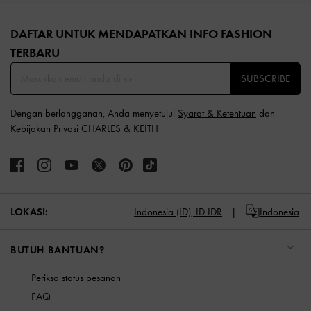
Site footer
DAFTAR UNTUK MENDAPATKAN INFO FASHION
TERBARU​
SUBSCRIBE
Dengan berlangganan, Anda menyetujui
Syarat & Ketentuan
dan
Kebijakan Privasi
CHARLES & KEITH
LOKASI:
Indonesia (ID),
ID IDR
Indonesia
BUTUH BANTUAN?
Periksa status pesanan
FAQ