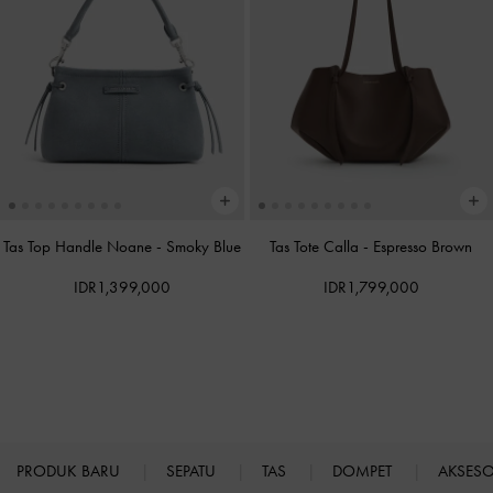
Tas Top Handle Noane
-
Smoky Blue
Tas Tote Calla
-
Espresso Brown
IDR1,399,000
IDR1,799,000
PRODUK BARU
SEPATU
TAS
DOMPET
AKSES