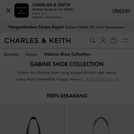
CHARLES & KEITH
Belanja Sepatu & Tas Wanita
UNDUH
UNDUH - di Play Store
…
…
Pengembalian Tanpa Repot
Dalam Waktu 30 Hari Pemesanan
Pengembalian Tanpa Repot
Dalam Waktu 30 Hari Pemesanan
Beranda
Sepatu
Gabine Shoe Collection
GABINE SHOE COLLECTION
Koleksi tas Gabine kami yang sangat dicintai oleh semua
orang telah bertambah hingga mencakup rangkaian sepatu
Baca lebih banyak
yang sama-sama didambakan. Jalani hari dengan gaya
yang mudah. Desain apa pun yang Anda pilih, aksen
TREN SEKARANG
buckled melengkung yang ikonik pasti akan menjadi titik
fokus ansambel Anda yang dikuratori dengan cermat.
Sepatu Gabine kami hadir dalam berbagai warna trendi,
termasuk cokelat modern, chalk understated, merah
menawan, dan hitam yang khas.