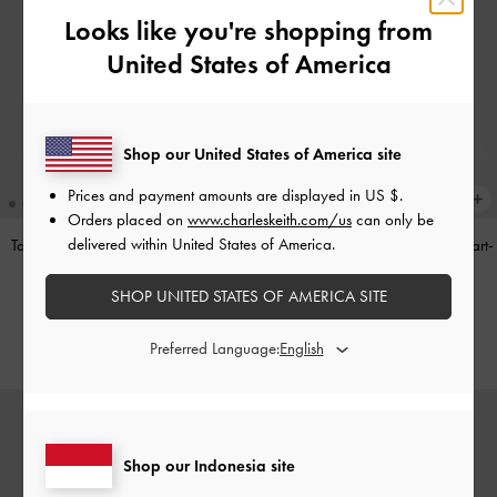
Looks like you're shopping from
United States of America
Shop our United States of America site
Prices and payment amounts are displayed in
US $
.
Orders placed on
www.charleskeith.com/us
can only be
delivered within United States of America.
Tas Bahu Panelled Bow Heart-Print
Tas Top Handle Panelled Bow Heart-
Hazel
-
Taupe
Print Hazel
-
Taupe
SHOP UNITED STATES OF AMERICA SITE
IDR1,349,000
IDR1,299,000
Preferred Language:
Shop our Indonesia site