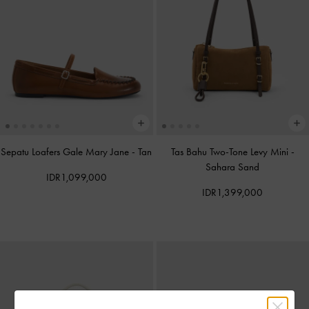
Sepatu Loafers Gale Mary Jane
-
Tan
Tas Bahu Two-Tone Levy Mini
-
Sahara Sand
IDR1,099,000
IDR1,399,000