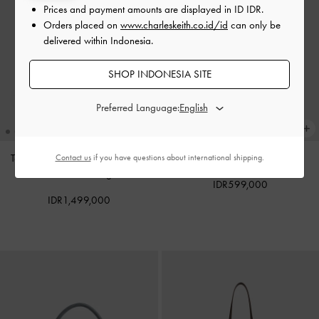
Prices and payment amounts are displayed in
ID IDR
.
Orders placed on
www.charleskeith.co.id/id
can only be
delivered within Indonesia.
SHOP INDONESIA SITE
Preferred Language:
Tas Tote Oval-Handle Bow Dalia
Charm Pinecone
-
Multi
Contact us
if you have questions about international shipping.
Mini
-
Sand Beige
IDR599,000
IDR1,499,000